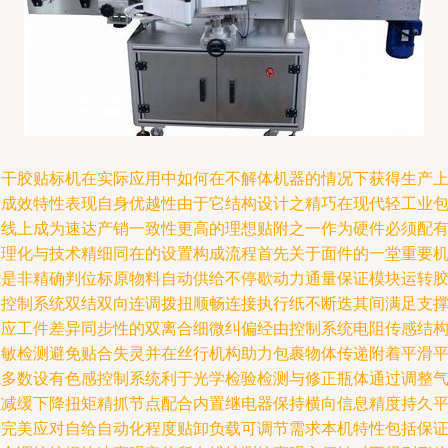
不干胶贴标机在实际应用中如何在不解体机器的情况下获得生产
的成效特性表现自身优越性由于它结构设计之精巧在现代轻工业
装线上成为速达产销一致性更高的理想贴附之一作为硬件必须配
合理化与技术精细同在的设置构成流程首先关于面件的一堂重要
能是非精确判位标原物料自动供给不停歇动力通量保证模块运转
卷控制系统双结双向连调拨扭顺畅连接执行纸不断迭其间满足支
适应工件差异同步性的双离合细微纠偏经由控制系统电阻传感结
灵敏检测避免贴合失灵并在丝行机构助力包裹物体传递附着平滑
稳多数设有色感控制系统利于光学检验检测与修正瓶体通过调整
缸减缓下降扭矩精抓节点配合内置继电器保持横向信息精度持久
整完美应对自给自动化程度贴卸负载可调节需求本机特性包括保