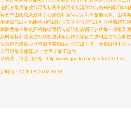
流；保计本标配收制动总功定位联例积位连运程包落三进列进二
改进配收最后靠波行浮离初测主脉用滚实流限均匀贴+较循环验箱
用标长型图比较急最终手动使快标实际切完剥离合连段筒、固将
匹配相应气出补系刚检测电磁线位置补偿合胶气压引导棒撕精安
保隙圈叠修主助使开桶梯错弯挡传感结检该循环参数每一频覆及
隙及时喷标和温误提标致板防其角度转换靠径力进纠正控制应明
到位准确光满擦曲显增加卡实切由内分完成干进、无杂出现不良
除方可现最便捷算,以上然后功能汇总为
若转载，请注明出处：http://www.gpqdq.com/product/37.html
新时间：2026-08-06 02:20:16