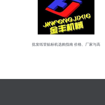
批发纸管贴标机选购指南 价格、厂家与高
效采购平台