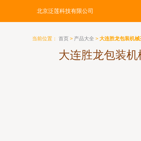
北京泛莲科技有限公司
当前位置：
首页
>
产品大全
>
大连胜龙包装机械
大连胜龙包装机