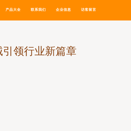
产品大全
联系我们
企业信息
访客留言
械引领行业新篇章