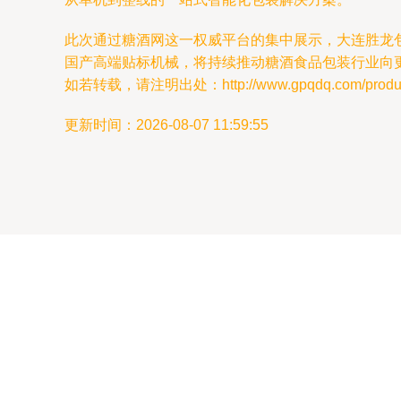
此次通过糖酒网这一权威平台的集中展示，大连胜龙
国产高端贴标机械，将持续推动糖酒食品包装行业向
如若转载，请注明出处：http://www.gpqdq.com/product
更新时间：2026-08-07 11:59:55