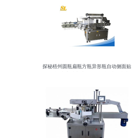
探秘梧州圆瓶扁瓶方瓶异形瓶自动侧面贴
标签机 尚立洗衣液双面贴标机选择指南