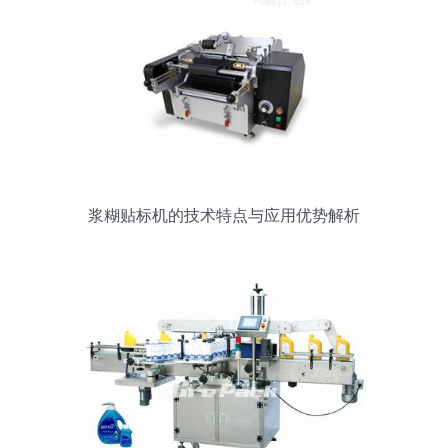
浆糊贴标机的技术特点与应用优势解析