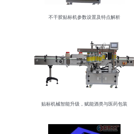
不干胶贴标机参数设置及特点解析
贴标机械智能升级，赋能酒类与医药包装
高效生产