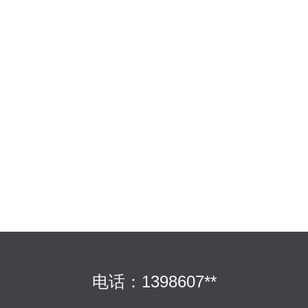
电话：1398607**